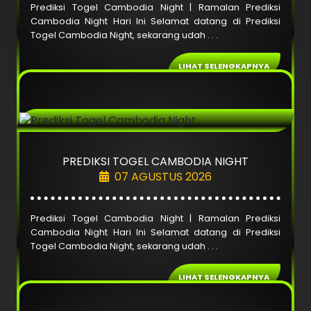
Prediksi Togel Cambodia Night | Ramalan Prediksi
Cambodia Night Hari Ini Selamat datang di Prediksi
Togel Cambodia Night, sekarang udah . . .
LIHAT SELENGKAPNYA
PREDIKSI TOGEL CAMBODIA NIGHT
07 AGUSTUS 2026
Prediksi Togel Cambodia Night | Ramalan Prediksi
Cambodia Night Hari Ini Selamat datang di Prediksi
Togel Cambodia Night, sekarang udah . . .
LIHAT SELENGKAPNYA