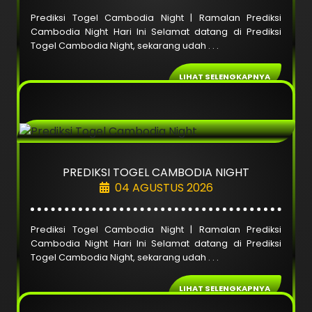
Prediksi Togel Cambodia Night | Ramalan Prediksi
Cambodia Night Hari Ini Selamat datang di Prediksi
Togel Cambodia Night, sekarang udah . . .
LIHAT SELENGKAPNYA
PREDIKSI TOGEL CAMBODIA NIGHT
04 AGUSTUS 2026
Prediksi Togel Cambodia Night | Ramalan Prediksi
Cambodia Night Hari Ini Selamat datang di Prediksi
Togel Cambodia Night, sekarang udah . . .
LIHAT SELENGKAPNYA