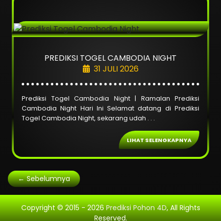
PREDIKSI TOGEL CAMBODIA NIGHT
31 JULI 2026
Prediksi Togel Cambodia Night | Ramalan Prediksi
Cambodia Night Hari Ini Selamat datang di Prediksi
Togel Cambodia Night, sekarang udah . . .
LIHAT SELENGKAPNYA
← Sebelumnya
Copyright © 2015 - 2026
Prediksi Pohon 4D
, All Rights
Reserved.