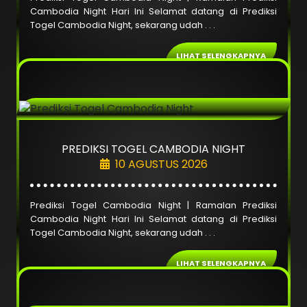
Cambodia Night Hari Ini Selamat datang di Prediksi
Togel Cambodia Night, sekarang udah . . .
LIHAT SELENGKAPNYA
PREDIKSI TOGEL CAMBODIA NIGHT
10 AGUSTUS 2026
Prediksi Togel Cambodia Night | Ramalan Prediksi
Cambodia Night Hari Ini Selamat datang di Prediksi
Togel Cambodia Night, sekarang udah . . .
LIHAT SELENGKAPNYA