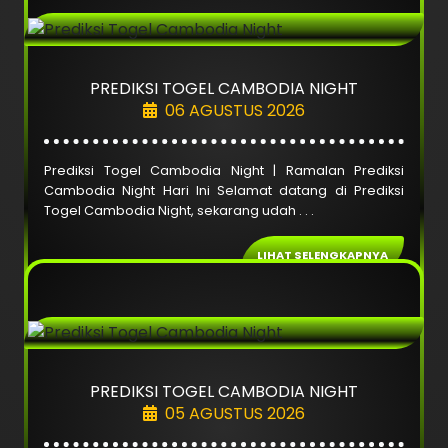
PREDIKSI TOGEL CAMBODIA NIGHT
06 AGUSTUS 2026
Prediksi Togel Cambodia Night | Ramalan Prediksi
Cambodia Night Hari Ini Selamat datang di Prediksi
Togel Cambodia Night, sekarang udah . . .
LIHAT SELENGKAPNYA
PREDIKSI TOGEL CAMBODIA NIGHT
05 AGUSTUS 2026