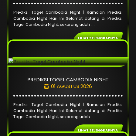
Prediksi Togel Cambodia Night | Ramalan Prediksi
Cambodia Night Hari Ini Selamat datang di Prediksi
Togel Cambodia Night, sekarang udah . . .
LIHAT SELENGKAPNYA
PREDIKSI TOGEL CAMBODIA NIGHT
01 AGUSTUS 2026
Prediksi Togel Cambodia Night | Ramalan Prediksi
Cambodia Night Hari Ini Selamat datang di Prediksi
Togel Cambodia Night, sekarang udah . . .
LIHAT SELENGKAPNYA