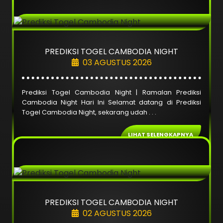
PREDIKSI TOGEL CAMBODIA NIGHT
03 AGUSTUS 2026
Prediksi Togel Cambodia Night | Ramalan Prediksi
Cambodia Night Hari Ini Selamat datang di Prediksi
Togel Cambodia Night, sekarang udah . . .
LIHAT SELENGKAPNYA
PREDIKSI TOGEL CAMBODIA NIGHT
02 AGUSTUS 2026