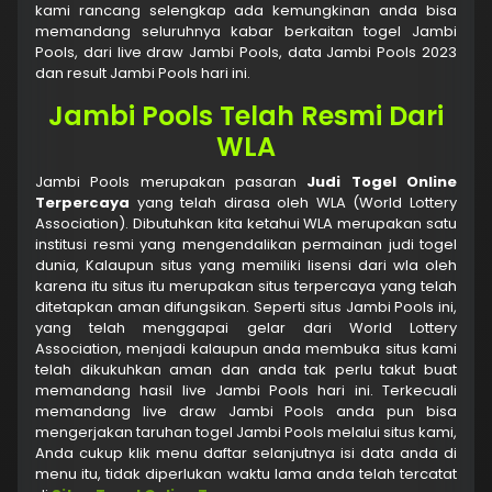
kami rancang selengkap ada kemungkinan anda bisa
memandang seluruhnya kabar berkaitan togel Jambi
Pools, dari live draw Jambi Pools, data Jambi Pools 2023
dan result Jambi Pools hari ini.
Jambi Pools Telah Resmi D
ari
WLA
Jambi Pools merupakan pasaran
Judi
Togel Online
Terpercaya
yang telah dirasa oleh WLA (World Lottery
Association). Dibutuhkan kita ketahui WLA merupakan satu
institusi resmi yang mengendalikan permainan judi togel
dunia, Kalaupun situs yang memiliki lisensi dari wla oleh
karena itu situs itu merupakan situs terpercaya yang telah
ditetapkan aman difungsikan. Seperti situs Jambi Pools ini,
yang telah menggapai gelar dari World Lottery
Association, menjadi kalaupun anda membuka situs kami
telah dikukuhkan aman dan anda tak perlu takut buat
memandang hasil live Jambi Pools hari ini. Terkecuali
memandang live draw Jambi Pools anda pun bisa
mengerjakan taruhan togel Jambi Pools melalui situs kami,
Anda cukup klik menu daftar selanjutnya isi data anda di
menu itu, tidak diperlukan waktu lama anda telah tercatat