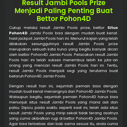
Result Jambi Pools Prize
Menjadi
Paling Penting
Buat
Bettor Pohon4D
Cukup melalui result Jambi Pools prize, bettor
Situs
Pohon4D
Jambi Pools bisa dengan mudah buat kenal
hasil jackpot Jambi Pools hari ini. Menurut kajian yang telah
dilakukan sesungguhnya result Jambi Pools prize
merupakan sebuah kata kunci yang begitu banyak dicari
oleh bettor Pohon4D Jambi Pools. Pelacakan result Jambi
Pools hari ini telah sukses menembus lebih ke juta-an
orang yang mencari result Jambi Pools hari ini. Tentu,
result Jambi Pools menjadi segi yang terutama buat
betaruh Pohon4D Jambi Pools.
Dengan result hari ini, sejumlah pemain bisa dengan
mudah buat kenal menangnya dari Pohon4D Jambi Pools.
Walaupun begitu, sejumlah pemain Pohon4D harus bisa
menunjuk situs result Jambi Pools yang mana asli dan
palsu. Dipicu pada waktu seperti saat ini, telah ada situs
result Jambi Pools yang mirip sekali tidak terang asalnya
yang cuma akibatkan rugi di bettor Pohon4D Jambi Pools.
Agar bisa terbebas dari bab sama sesuai itu, anda cuma