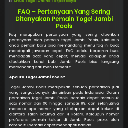
di
Situs Togel Online Terpercaya
.
FAQ – Pertanyaan Yang Sering
Ditanyakan
Pemain Togel Jambi
Pools
Faq merupakan pertanyaan yang sering diberikan
pertanyaan oleh pemain togel Jambi Pools, kalaupun
anda pemain baru bisa memandang menu faq ini buat
mendapati jawaban cepat. FAQ terlalu berperan buat
mendapati data yang cepat, menjadi kalaupun anda
dibutuhkan kenal bab Jambi Pools bisa langsung
memandang dari menu tersebut.
Apa Itu Togel Jambi Pools?
Togel Jambi Pools merupakan sebuah permainan judi
yang sangat banyak dimainkan pada Indonesia. Dalam
permainan togel Jambi Pools, pemain dapat menunjuk
satu nomor dari 00 hingga sampai 99, dan selanjutnya
menerka apa nomor yang ditetapkan dapat keluar di
diantara salah satunya dari 4 kolom. Kalaupun nomor
preferensi pemain keluar di Jambi Pools prize, oleh
karena itu pemain dapat mendapati hadiah.