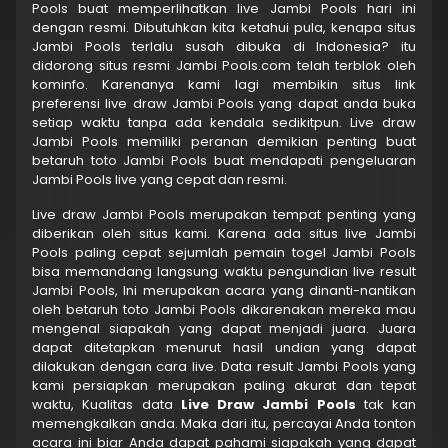
Pools buat memperlihatkan live Jambi Pools hari ini
dengan resmi. Dibutuhkan kita ketahui pula, kenapa situs
Jambi Pools terlalu susah dibuka di Indonesia? itu
didorong situs resmi Jambi Pools.com telah terblok oleh
kominfo. Karenanya kami lagi membikin situs link
preferensi live draw Jambi Pools yang dapat anda buka
setiap waktu tanpa ada kendala sedikitpun. Live draw
Jambi Pools memiliki peranan demikian penting buat
betaruh toto Jambi Pools buat mendapati pengeluaran
Jambi Pools live yang cepat dan resmi.
Live draw Jambi Pools merupakan tempat penting yang
diberikan oleh situs kami. Karena ada situs live Jambi
Pools paling cepat sejumlah pemain togel Jambi Pools
bisa memandang langsung waktu pengundian live result
Jambi Pools, Ini merupakan acara yang dinanti-nantikan
oleh betaruh toto Jambi Pools dikarenakan mereka mau
mengenal siapakah yang dapat menjadi juara. Juara
dapat ditetapkan menurut hasil undian yang dapat
dilakukan dengan cara live. Data result Jambi Pools yang
kami persiapkan merupakan paling akurat dan tepat
waktu, Kualitas data
Live Draw Jambi Pools
tak kan
memengkalkan anda. Maka dari itu, percayai Anda tonton
acara ini biar Anda dapat pahami siapakah yang dapat