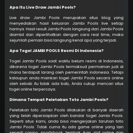
Apa Itu Live Draw Jambi Pools?
Live draw Jambi Pools merupakan situs blog yang
menyediakan hasil keluaran Jambi Pools live setiap
harinya. Hasil result Jambi Pools langsung dari Jambi Pools
diambil dan diperlihatkan dengan cara real time, maka
sejumlah pemain bisa langsung kenal apa yang terjadi.
Apa Togel JAMBI POOLS Resmi Di Indonesia?
Togel Jambi Pools saat waktu belum resmi di Indonesia,
dikarena togel Jambi Pools termaksud permainan judi di
mana terdapat larang oleh pemerintah indonesia. Tetapi
kalaupun anda mainkan togel Jambi Pools secara online
oleh sebab itu tidak ada bab, Anda cukup mencari situs
togel online terpercaya.
Dimana Tempat Peletakan Toto Jambi Pools?
Peletakan toto Jambi Pools dilakukan di banyak daerah
yang telah dipersiapkan oleh bandar togel Jambi Pools.
Seperti situs kami, anda bisa mengerjakan taruhan toto
Jambi Pools. Tidak cuma itu ada game online yang lain
seperti casino, sportsbook, tembak ikan, slot online dan