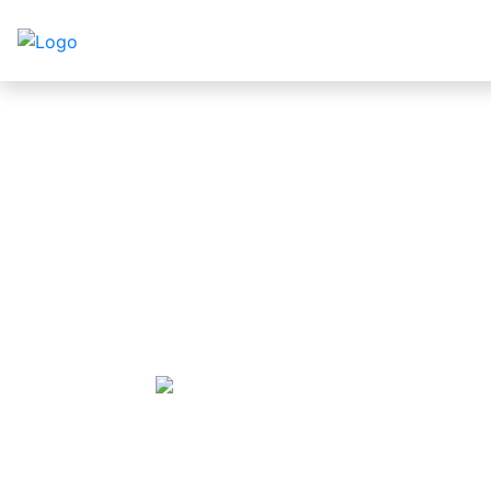
Keluaran Togel Hari Ini
Prediksi
PRE
Prediksi Togel